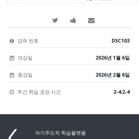
당
이
누
신
과
군
이
정
가
강좌 번호
DSC103
이
에
당
과
등
신
개강일
2026년 1월 6일
정
록
이
종강일
2026년 2월 6일
에
했
이
등
다
과
주간 학습 권장 시간
2-4:2-4
록
고
정
했
말
에
다
하
등
는
기
록
자기주도적 학습플랫폼
트
위
했