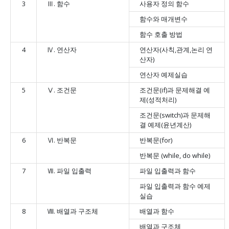
3
Ⅲ. 함수
사용자 정의 함수
함수와 매개변수
함수 호출 방법
4
Ⅳ. 연산자
연산자(사칙,관계,논리 연
산자)
연산자 예제실습
5
Ⅴ. 조건문
조건문(if)과 문제해결 예
제(성적처리)
조건문(switch)과 문제해
결 예제(윤년계산)
6
Ⅵ. 반복문
반복문(for)
반복문 (while, do while)
7
Ⅶ. 파일 입출력
파일 입출력과 함수
파일 입출력과 함수 예제
실습
8
Ⅷ. 배열과 구조체
배열과 함수
배열과 구조체