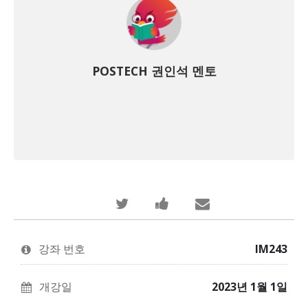
POSTECH 권인석 멘토
당
이
누
신
과
군
이
정
가
강좌 번호
IM243
이
에
당
과
등
신
개강일
2023년 1월 1일