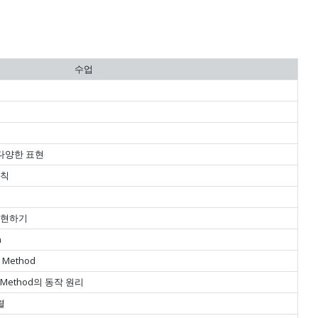
수업
의 다양한 표현
규칙
 표현하기
n
 Method
an Method의 동작 원리
행렬