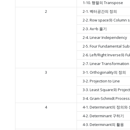
1-10. 행렬의 Transpose
2
2-1. 벡터공간의 정의
2-2. Row space와 Column 
2-3. Ax=b 풀기
2-4. Linear Independency
2-5. Four Fundamental Su
2-6. Left/Right Inverse와 Fu
2-7. Linear Transformation
3
3-1. Orthogonality의 정의
3-2. Projection to Line
3-3. Least Square와 Project
3-4. Gram-Schmidt Proce
4
4-1. Determinant의 정의와
4-2. Determinant 구하기
4-3. Determinant의 활용