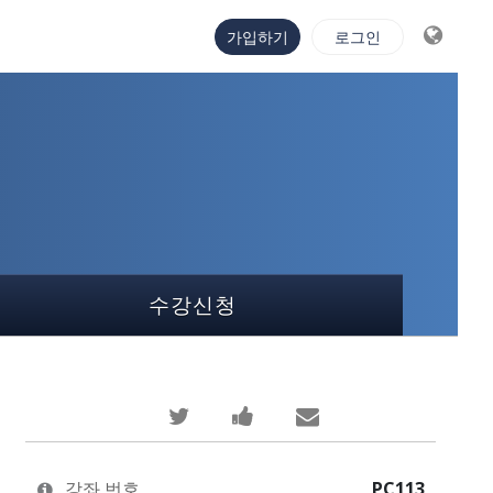
가입하기
로그인
수강신청
당
이
누
신
과
군
이
정
가
강좌 번호
PC113