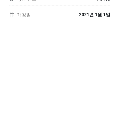
이
에
당
과
등
신
개강일
2021년 1월 1일
정
록
이
에
했
이
등
다
과
록
고
정
했
말
에
다
하
등
는
기
록
트
위
했
윗
해
다
입
Facebook
고
니
메
말
다.
시
하