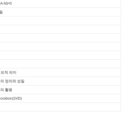
-λI)=0
성질
의 그래프적 의미
atrix의 정의와 성질
rix의 활용
osition(SVD)