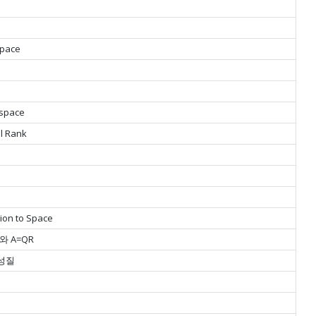
space
bspace
ll Rank
ion to Space
ss와 A=QR
 성질