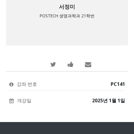
서정미
POSTECH 생명과학과 21학번
당
이
누
신
과
군
이
정
가
강좌 번호
PC141
이
에
당
과
등
신
개강일
2025년 1월 1일
정
록
이
에
했
이
등
다
과