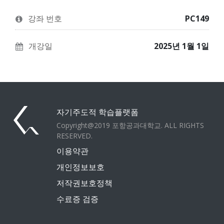
신
과
군
이
정
가
강좌 번호
PC149
이
에
당
과
등
신
개강일
2025년 1월 1일
정
록
이
에
했
이
등
다
과
록
고
정
자기주도적 학습플랫폼
했
말
에
Copyright@2019 포항공과대학교. ALL RIGHTS
RESERVED.
다
하
등
이용약관
는
기
록
개인정보보호
트
위
했
저작권보호정책
윗
해
다
수료증 검증
입
Facebook
고
니
메
말