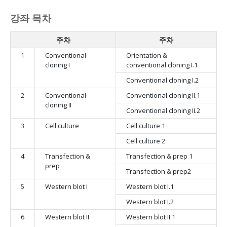
강좌 목차
주차
주차
1
Conventional
Orientation &
cloning I
conventional cloning I.1
Conventional cloning I.2
2
Conventional
Conventional cloning II.1
cloning II
Conventional cloning II.2
3
Cell culture
Cell culture 1
Cell culture 2
4
Transfection &
Transfection & prep 1
prep
Transfection & prep2
5
Western blot I
Western blot I.1
Western blot I.2
6
Western blot II
Western blot II.1