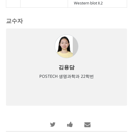
Western blot II.2
교수자
김용담
POSTECH 생명과학과 22학번
당
이
누