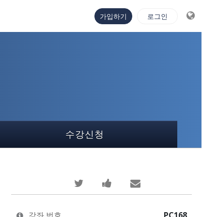
가입하기
로그인
수강신청
당
이
누
신
과
군
이
정
가
강좌 번호
PC168