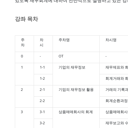
있도록 재무회계에 대하여 전반적으로 설명하고 있는 강
강좌 목차
주
차
주차명
차시명
차
시
0
-
OT
-
1
1-1
기업의 재무정보
재무제표와 
1-2
회계거래와 
2
2-1
기업의 재무정보 활용
거래의 기록과
2-2
회계순환과정
3
3-1
상품매매회사의 회계
상품매매회사
3-2
재무보고와 