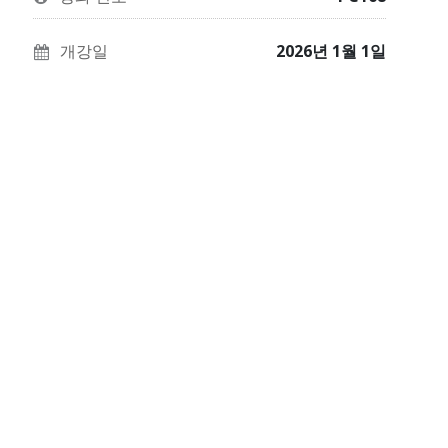
이
에
당
과
등
신
개강일
2026년 1월 1일
정
록
이
에
했
이
등
다
과
록
고
정
했
말
에
다
하
등
는
기
록
트
위
했
윗
해
다
입
Facebook
고
니
메
말
다.
시
하