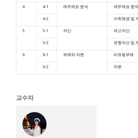
4
4-1
재무제표 분석
재무제표 분
4-2
수취채권 및 
5
5-1
자산
재고자산
5-2
유형자산 및 
6
6-1
부채와 자본
비유동부채
6-2
자본
교수자