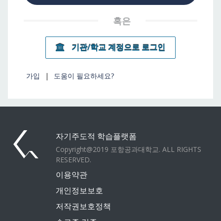
다
음
혹은
정
보
기관/학교 계정으로 로그인
를
제
도
가입
|
도움이 필요하세요?
움
공
되
하
는
십
정
보
시
자기주도적 학습플랫폼
오.
Copyright@2019 포항공과대학교. ALL RIGHTS
필
RESERVED.
수
이용약관
필
개인정보보호
드
저작권보호정책
는