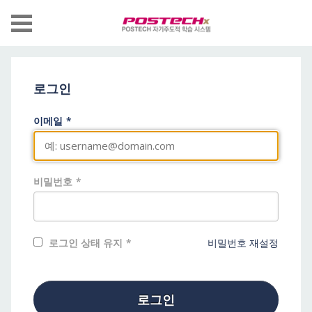
로그인
필
이메일
SmartLearn
수
계
정
정
보
에
비밀번호
로
그
인
계
로그인 상태 유지
비밀번호 재설정
정
하
설
려
정
면
로그인